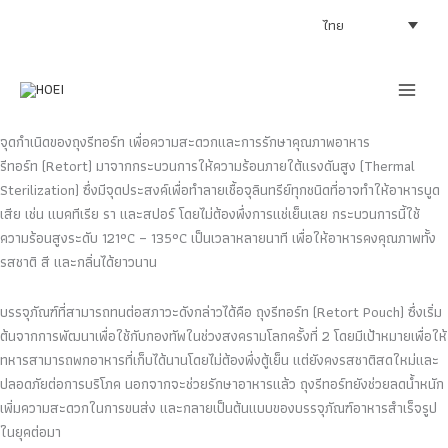
Skip
ไทย
to
content
จุดกำเนิดของถุงรีทอร์ท เพื่อความสะดวกและการรักษาคุณภาพอาหาร
รีทอร์ท (Retort) มาจากกระบวนการให้ความร้อนภายใต้แรงดันสูง (Thermal
Sterilization) ซึ่งมีจุดประสงค์เพื่อทำลายเชื้อจุลินทรีย์ทุกชนิดที่อาจทำให้อาหารบูด
เสีย เช่น แบคทีเรีย รา และสปอร์ โดยไม่ต้องพึ่งการแช่เย็นเลย กระบวนการนี้ใช้
ความร้อนสูงระดับ 121°C – 135°C เป็นเวลาหลายนาที เพื่อให้อาหารคงคุณภาพทั้ง
รสชาติ สี และกลิ่นได้ยาวนาน
บรรจุภัณฑ์ที่สามารถทนต่อสภาวะดังกล่าวได้คือ ถุงรีทอร์ท (Retort Pouch) ซึ่งเริ่ม
ต้นจากการพัฒนาเพื่อใช้กับกองทัพในช่วงสงครามโลกครั้งที่ 2 โดยมีเป้าหมายเพื่อให้
ทหารสามารถพกอาหารที่เก็บได้นานโดยไม่ต้องพึ่งตู้เย็น แต่ยังคงรสชาติสดใหม่และ
ปลอดภัยต่อการบริโภค นอกจากจะช่วยรักษาอาหารแล้ว ถุงรีทอร์ทยังช่วยลดน้ำหนัก
เพิ่มความสะดวกในการขนส่ง และกลายเป็นต้นแบบของบรรจุภัณฑ์อาหารสำเร็จรูป
ในยุคต่อมา