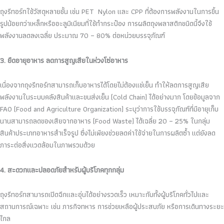
ถุงรีทอร์ทใช้วัสดุหลายชั้น เช่น PET Nylon และ CPP ที่ต้องการพลังงานในการขึ้น
รูปน้อยกว่าเหล็กหรืออะลูมิเนียมที่ใช้ทำกระป๋อง การผลิตถุงพลาสติกชนิดนี้จึงใช้
พลังงานลดลงเฉลี่ย ประมาณ 70 – 80% ต่อหน่วยบรรจุภัณฑ์
3. ยืดอายุอาหาร ลดการสูญเสียในห่วงโซ่อาหาร
เนื่องจากถุงรีทอร์ทสามารถเก็บอาหารได้โดยไม่ต้องแช่เย็น ทำให้ลดการสูญเสีย
พลังงานในระบบคลังสินค้าและขนส่งเย็น (Cold Chain) ได้อย่างมาก โดยข้อมูลจาก
FAO (Food and Agriculture Organization) ระบุว่าการใช้บรรจุภัณฑ์ที่มีอายุเก็บ
นานสามารถลดของเสียจากอาหาร (Food Waste) ได้เฉลี่ย 20 – 25% ในกลุ่ม
สินค้าประเภทอาหารสำเร็จรูป ซึ่งไม่เพียงช่วยลดค่าใช้จ่ายในการผลิตซ้ำ แต่ยังลด
ภาระต่อสิ่งแวดล้อมในภาพรวมด้วย
4. สะดวกและปลอดภัยสำหรับผู้บริโภคทุกกลุ่ม
ถุงรีทอร์ทสามารถเปิดฉีกและอุ่นได้อย่างรวดเร็ว เหมาะกับทั้งผู้บริโภคทั่วไปและ
สถานการณ์เฉพาะ เช่น ภารกิจทหาร การช่วยเหลือผู้ประสบภัย หรือการเดินทางระยะ
ไกล