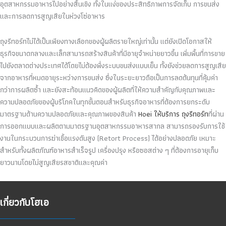
อุตสาหกรรมอาหารไปอย่างสิ้นเชิง ทั้งในแง่ของประสิทธิภาพการจัดเก็บ การขนส่ง
และการลดการสูญเสียในห่วงโซ่อาหาร
ถุงรีทอร์ทไม่ได้เป็นเพียงทางเลือกของผู้ผลิตรายใหญ่เท่านั้น แต่ยังเปิดโอกาสให้
ธุรกิจขนาดกลางและเล็กสามารถสร้างสินค้าที่มีอายุจำหน่ายยาวขึ้น เพิ่มพื้นที่การขาย
ไปยังตลาดต่างประเทศได้โดยไม่ต้องพึ่งระบบขนส่งแบบเย็น ทั้งยังช่วยลดการสูญเสีย
จากอาหารที่หมดอายุระหว่างการขนส่ง ซึ่งในระยะยาวถือเป็นการลดต้นทุนที่คุ้มค่า
กว่าการผลิตซ้ำ และยังสะท้อนแนวคิดของผู้ผลิตที่ให้ความสำคัญกับคุณภาพและ
ความปลอดภัยของผู้บริโภคในทุกขั้นตอนสำหรับธุรกิจอาหารที่ต้องการยกระดับ
มาตรฐานด้านความปลอดภัยและคุณภาพของสินค้า
Hoei ให้บริการ ถุงรีทอร์ท
ที่ผ่าน
การออกแบบและผลิตตามมาตรฐานอุตสาหกรรมอาหารสากล สามารถรองรับการใช้
งานในกระบวนการฆ่าเชื้อแรงดันสูง (Retort Process) ได้อย่างปลอดภัย เหมาะ
สำหรับทั้งผลิตภัณฑ์อาหารสำเร็จรูป เครื่องปรุง หรือซอสต่าง ๆ ที่ต้องการอายุเก็บ
ยาวนานโดยไม่สูญเสียรสชาติและคุณค่า
เกี่ยวกับโฮเอ