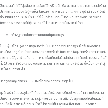
อีกเหตุผลที่ทำให้ผู้ผลิตอาหารเลือกใช้ถุงรีทอร์ท คือ ความสามารถในการขนส่งข้าม
ประเทศโดยไม่ต้องใช้ตู้แช่เย็น โดยเฉพาะอาหารประเภทแกงไทย ซุป หรือซอส ซึ่งมี
ส่วนผสมของกะทิและน้ำมัน ทำให้บูดง่ายเมื่ออยู่ในอุณหภูมิสูง ซึ่งสามารถขยาย
โอกาสทางการตลาดไปสู่ประเทศที่ไม่มีระบบขนส่งเย็นพร้อมใช้งาน
สร้างมูลค่าเพิ่มด้วยภาพลักษณ์คุณภาพสูง
ในมุมผู้บริโภค ถุงรีทอร์ทถูกมองว่าเป็นบรรจุภัณฑ์ที่มีมาตรฐานใกล้เคียงอาหาร
กระป๋อง แต่ดูทันสมัยและพกพาสะดวกกว่า ทำให้สินค้าที่ใช้ถุงรีทอร์ทจึงสามารถตั้ง
ราคาขายได้สูงกว่าเฉลี่ย 10 – 15% เมื่อเทียบกับสินค้าประเภทเดียวกันในบรรจุภัณฑ์
ทั่วไป เพราะสื่อถึงความปลอดภัย ความสะอาด และความพรีเมียม ซึ่งเป็นคุณค่าที่ผู้
บริโภคยินดีจ่ายเพิ่ม
บรรจุภัณฑ์ถุงรีทอร์ท Hoei เพื่อโลกของธุกิจอาหารยุคใหม่
ถุงรีทอร์ทเป็นบรรจุภัณฑ์ที่เกิดจากผลลัพธ์ของการคิดอย่างรอบด้าน ระหว่างความ
ปลอดภัยของอาหารและความคุ้มค่าของระบบการผลิต ด้วยคุณสมบัติอันโดดเด่นที่
ช่วยให้เก็บอาหารได้ยาวนานโดยไม่ต้องแช่เย็น ถุงชนิดนี้ได้เปลี่ยนแนวคิดของ