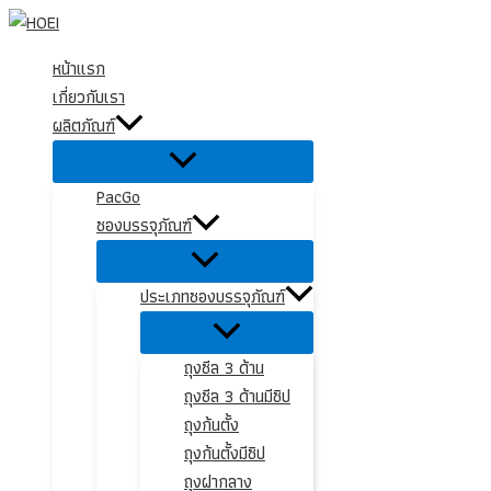
Skip
to
หน้าแรก
content
เกี่ยวกับเรา
ผลิตภัณฑ์
PacGo
ซองบรรจุภัณฑ์
ประเภทซองบรรจุภัณฑ์
ถุงซีล 3 ด้าน
ถุงซีล 3 ด้านมีซิป
ถุงก้นตั้ง
ถุงก้นตั้งมีซิป
ถุงฝากลาง