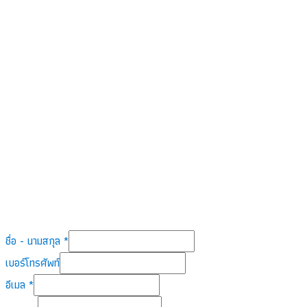
ชื่อ - นามสกุล
*
ชื่อ
เบอร์โทรศัพท์
-
อีเมล
*
อีเมล