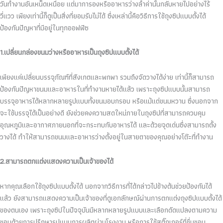
วันทำงานอันเหน็ดเหนื่อย แต่มาการองหรืออาหารว่างล้ำค่านั้นกลับหายไปอย่างไร้
วี่แวว เพียงเท่านี้ก็ดูเป็นสิ่งที่ยอมรับไม่ได้ ซึ่งเหล่านี้คือวิธีการใช้ถุงซิปแบบตั้งได้
ป้องกันปัญหาที่มีอยู่ในทุกออฟฟิซ
1.เปลี่ยนกล่องขนมว่างหรืออาหารเป็นถุงซิปแบบตั้งได้
เพียงแค่เปลี่ยนบรรจุภัณฑ์ที่สังเกตและพกพา รวมถึงจัดวางได้ง่าย เท่านี้ก็สามารถ
ป้องกันปัญหาขนมและอาหารในที่ทำงานหายได้แล้ว เพราะถุงซิปแบบนั้นสามารถ
บรรจุอาหารได้หลากหลายรูปแบบทั้งขนมอบกรอบ หรือแม้แต่ขนมหวาน ซึ่งนอกจาก
จะใช้บรรจุได้เป็นอย่างดี ยังช่วยคงความสดใหม่ภายในถุงซิปที่สามารถควบคุม
อุณหภูมิและอากาศภายนอกที่จะกระทบกับอาหารได้ และด้วยจุดเด่นซึ่งสามารถตั้ง
วางได้ ทำให้สามารถขนมและอาหารว่างตั้งอยู่ในสายตาของคุณอย่างโต๊ะที่ทำงาน
2.สามารถตกแต่งแสดงความเป็นเจ้าของได้
หากคุณเลือกใช้ถุงซิปแบบตั้งได้ นอกจากวิธีการที่ได้กล่าวไปข้างต้นช่วยป้องกันได้
แล้ว ยังสามารถแสดงความเป็นเจ้าของที่ดูเอกลักษณ์ผ่านการตกแต่งถุงซิปแบบตั้งได้
ของตนเอง เพราะถุงซิปในปัจจุบันมีหลากหลายรูปแบบและเลือกดัดแปลงตามความ
ชอบด้วยการปรึกษารูปแบบการผลิตผ่านโรงงาน หรือการใช้สติ๊กเกอร์ที่ชื่นชอบ