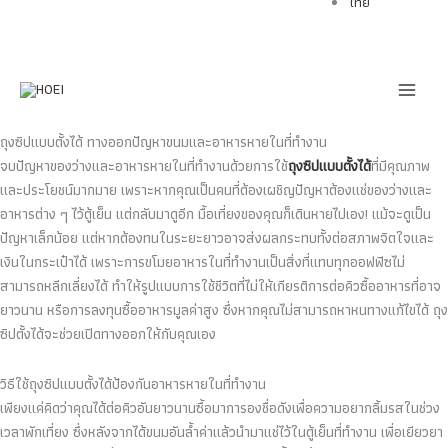
ไทย
Skip
to
content
ถุงซิปแบบตั้งได้ ทางออกปัญหาขนมและอาหารหายในที่ทำงาน
จบปัญหาของว่างและอาหารหายในที่ทำงานด้วยการใช้
ถุงซิปแบบตั้งได้
ที่มีคุณภาพ
และประโยชน์มากมาย เพราะหากคุณเป็นคนที่ต้องเผชิญปัญหาต้องแช่ของว่างและ
อาหารต่าง ๆ ไว้ตู้เย็น แต่กลับมาดูอีก มื้อเที่ยงของคุณก็เดินหายไปเอง! แม้จะดูเป็น
ปัญหาเล็กน้อย แต่หากต้องทนในระยะยาวอาจส่งผลกระทบทั้งต่อสภาพจิตใจและ
เงินในกระเป๋าได้ เพราะการขโมยอาหารในที่ทำงานเป็นสิ่งที่แทบทุกออฟฟิซไม่
สามารถหลีกเลี่ยงได้ ทำให้รูปแบบการใช้ชีวิตที่ไม่ให้เกียรติการต่อคิวซื้ออาหารที่อาจ
ยาวนาน หรือการลงทุนซื้ออาหารมูลค่าสูง ซึ่งหากคุณไม่สามารถหาหนทางแก้ไขได้ ถุง
ซิปตั้งได้จะช่วยเปิดทางออกให้กับคุณเอง
วิธีใช้ถุงซิปแบบตั้งได้ป้องกันอาหารหายในที่ทำงาน
เพียงแค่คิดว่าคุณได้ต่อคิวอันยาวนานซื้อมาการองชื่อดังเพื่อความอยากลิ้มรสในช่วง
เวลาพักเที่ยง ซึ่งหลังจากได้ขนมอันล้ำค่าแล้วนำมาแช่ไว้ในตู้เย็นที่ทำงาน เพื่อเยียวยา