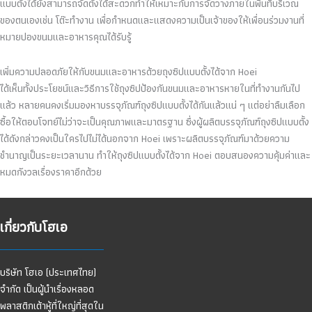
แบบตั้งได้ยังสามารถจัดตั้งได้สะดวกทำให้เหมาะกับการจัดวางภายในพื้นที่บริเวณ
ของตนเองเช่น โต๊ะทำงาน เพื่อกำหนดและแสดงความเป็นเจ้าของให้เพื่อนร่วมงานที่
หมายปองขนมและอาหารคุณได้รับรู้
เพิ่มความปลอดภัยให้กับขนมและอาหารด้วยถุงซิปแบบตั้งได้จาก Hoei
ได้เห็นทั้งประโยชน์และวิธีการใช้ถุงซิปป้องกันขนมและอาหารหายในที่ทำงานกันไป
แล้ว หลายคนคงเริ่มมองหาบรรจุภัณฑ์ถุงซิปแบบตั้งได้กันแล้วแน่ ๆ แต่อย่าลืมเลือก
ซื้อให้ตอบโจทย์ไม่ว่าจะเป็นคุณภาพและมาตรฐาน ซึ่งผู้ผลิตบรรจุภัณฑ์ถุงซิปแบบตั้ง
ได้ดังกล่าวคงเป็นใครไปไม่ได้นอกจาก Hoei เพราะผลิตบรรจุภัณฑ์มาด้วยความ
ชำนาญเป็นระยะเวลานาน ทำให้ถุงซิปแบบตั้งได้จาก Hoei ตอบสนองความคุ้มค่าและ
หมดกังวลเรื่องราคาอีกด้วย
เกี่ยวกับโฮเอ
บริษัท โฮเอ (ประเทศไทย)
จำกัด เป็นผู้นำเรื่องหลอด
พลาสติกเต้าหู้ที่ใหญ่ที่สุดใน