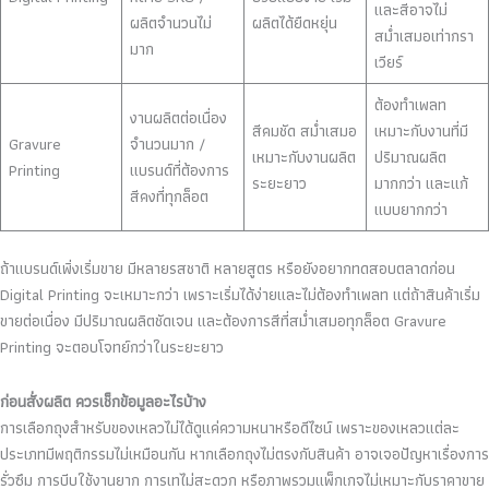
และสีอาจไม่
ผลิตจำนวนไม่
ผลิตได้ยืดหยุ่น
สม่ำเสมอเท่ากรา
มาก
เวียร์
ต้องทำเพลท
งานผลิตต่อเนื่อง
สีคมชัด สม่ำเสมอ
เหมาะกับงานที่มี
Gravure
จำนวนมาก /
เหมาะกับงานผลิต
ปริมาณผลิต
Printing
แบรนด์ที่ต้องการ
ระยะยาว
มากกว่า และแก้
สีคงที่ทุกล็อต
แบบยากกว่า
ถ้าแบรนด์เพิ่งเริ่มขาย มีหลายรสชาติ หลายสูตร หรือยังอยากทดสอบตลาดก่อน
Digital Printing จะเหมาะกว่า เพราะเริ่มได้ง่ายและไม่ต้องทำเพลท แต่ถ้าสินค้าเริ่ม
ขายต่อเนื่อง มีปริมาณผลิตชัดเจน และต้องการสีที่สม่ำเสมอทุกล็อต Gravure
Printing จะตอบโจทย์กว่าในระยะยาว
ก่อนสั่งผลิต ควรเช็กข้อมูลอะไรบ้าง
การเลือกถุงสำหรับของเหลวไม่ได้ดูแค่ความหนาหรือดีไซน์ เพราะของเหลวแต่ละ
ประเภทมีพฤติกรรมไม่เหมือนกัน หากเลือกถุงไม่ตรงกับสินค้า อาจเจอปัญหาเรื่องการ
รั่วซึม การบีบใช้งานยาก การเทไม่สะดวก หรือภาพรวมแพ็กเกจไม่เหมาะกับราคาขาย