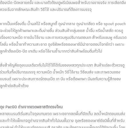
ต้องเปิด-ปิดหลายครั้ง และบางตัวต้องดูพรีเมียมพอสำหรับวางขายจริง การเลือกจึง
ควรเริ่มจากลักษณะสินค้า วิธีใช้ และปริมาณที่ต้องการบรรจุ
หากเป็นเครื่องดื่ม น้ำผลไม้ หรือสมูทตี้ ถุงฝากลาง ถุงฝาเกลียว หรือ spout pouch
จะช่วยให้ลูกค้าพกพาและดื่มง่ายขึ้น ส่วนสินค้ากลุ่มซอส น้ำจิ้ม หรือน้ำสลัด ควรดู
เรื่องความหนืด การบีบใช้งาน และการควบคุมปริมาณตอนเท สำหรับแชมพู ครีมนวด
โลชั่น หรือน้ำยาทำความสะอาด ถุงรีฟิลหรือซองเพาซ์มีฝาอาจตอบโจทย์กว่า เพราะ
ลูกค้าต้องเปิด-ปิด เทเติม หรือใช้งานซ้ำมากกว่าสินค้าพร้อมดื่มทั่วไป
สิ่งสำคัญคือถุงแบบเดียวกันไม่ได้ใช้ได้กับของเหลวทุกประเภท สินค้าแต่ละตัวควรดู
ร่วมกันทั้งปริมาณบรรจุ ความหนืด น้ำหนัก วิธีใช้งาน วิธีขนส่ง และภาพรวมของ
แบรนด์ เพราะประสบการณ์ตอนเปิด เท บีบ หรือถือพกพา มีผลกับความรู้สึกของ
ลูกค้าต่อสินค้าด้วย
ถุง PacGO ต่างจากขวดพลาสติกตรงไหน
หลายแบรนด์เริ่มสนใจถุงแทนขวด เพราะอยากลดพื้นที่จัดเก็บ ลดน้ำหนักตอนขนส่ง
และทำให้แพ็กเกจดูต่างจากสินค้าทั่วไปบนชั้นวาง ถุงหรือซองเพาซ์ยังมีพื้นที่สำหรับ
งานพิมพ์ ทำให้แบรนด์ออกแบบสี กราฟิก และข้อความบนแพ็กเกจได้ชัดเจนขึ้น โดย