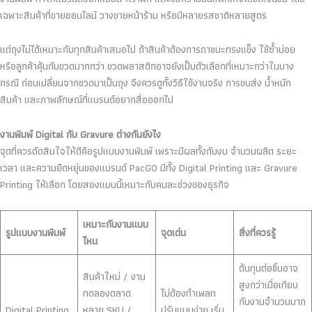
เฉพาะสินค้าที่ขายออนไลน์ วางขายหน้าร้าน หรือมีหลายรสชาติหลายสูตร
แต่ถุงไม่ได้เหมาะกับทุกสินค้าเสมอไป ถ้าสินค้าต้องการภาชนะทรงแข็ง ใช้ซ้ำบ่อย
หรือลูกค้าคุ้นกับขวดมากกว่า ขวดพลาสติกอาจยังเป็นตัวเลือกที่เหมาะกว่าในบาง
กรณี ก่อนเปลี่ยนจากขวดมาเป็นถุง จึงควรดูทั้งวิธีใช้งานจริง การขนส่ง น้ำหนัก
สินค้า และภาพลักษณ์ที่แบรนด์อยากสื่อออกไป
งานพิมพ์ Digital กับ Gravure ต่างกันยังไง
จุดที่ควรตัดสินใจให้ดีคือรูปแบบงานพิมพ์ เพราะมีผลทั้งกับงบ จำนวนผลิต ระยะ
เวลา และความยืดหยุ่นของแบรนด์ PacGO มีทั้ง Digital Printing และ Gravure
Printing ให้เลือก โดยสองแบบนี้เหมาะกับคนละช่วงของธุรกิจ
เหมาะกับงานแบบ
รูปแบบงานพิมพ์
จุดเด่น
สิ่งที่ควรรู้
ไหน
ต้นทุนต่อชิ้นอาจ
สินค้าใหม่ / งาน
สูงกว่าเมื่อเทียบ
ทดลองตลาด
ไม่ต้องทำเพลท
กับงานจำนวนมาก
Digital Printing
หลาย SKU /
ปรับแบบง่าย เริ่ม