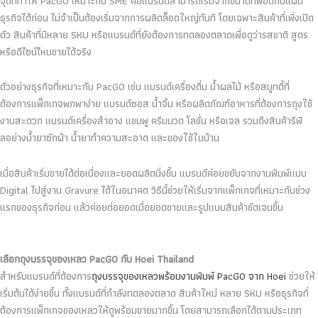
จุดที่ทำให้ PacGO เหมาะกับ SME คือแบรนด์สามารถเริ่มจากขนาดที่พอดีกับแผน
ธุรกิจได้ก่อน ไม่จำเป็นต้องเริ่มจากการผลิตล็อตใหญ่ทันที โดยเฉพาะสินค้าที่เพิ่งเปิด
ตัว สินค้าที่มีหลาย SKU หรือแบรนด์ที่ยังต้องการทดลองตลาดเพื่อดูว่ารสชาติ สูตร
หรือดีไซน์ไหนขายได้จริง
ตัวอย่างธุรกิจที่เหมาะกับ PacGO เช่น แบรนด์เครื่องดื่ม น้ำผลไม้ หรือสมูทตี้ที่
ต้องการแพ็กเกจพกพาง่าย แบรนด์ซอส น้ำจิ้ม หรือผลิตภัณฑ์อาหารที่ต้องการถุงใช้
งานสะดวก แบรนด์เครื่องสำอาง แชมพู ครีมนวด โลชั่น หรือเจล รวมถึงสินค้ารีฟิ
ลอย่างน้ำยาซักผ้า น้ำยาทำความสะอาด และของใช้ในบ้าน
เมื่อสินค้าเริ่มขายได้ต่อเนื่องและยอดผลิตนิ่งขึ้น แบรนด์ค่อยขยับจากงานพิมพ์แบบ
Digital ไปสู่งาน Gravure ได้ในอนาคต วิธีนี้ช่วยให้เริ่มจากแพ็กเกจที่เหมาะกับช่วง
แรกของธุรกิจก่อน แล้วค่อยต่อยอดเมื่อยอดขายและรูปแบบสินค้าชัดเจนขึ้น
เลือกถุงบรรจุของเหลว PacGO กับ Hoei Thailand
สำหรับแบรนด์ที่ต้องการ
ถุงบรรจุของเหลวพร้อมงานพิมพ์ PacGO จาก Hoei
ช่วยให้
เริ่มต้นได้ง่ายขึ้น ทั้งแบรนด์ที่กำลังทดลองตลาด สินค้าใหม่ หลาย SKU หรือธุรกิจที่
ต้องการแพ็กเกจของเหลวให้ดูพร้อมขายมากขึ้น โดยสามารถเลือกได้ตามประเภท