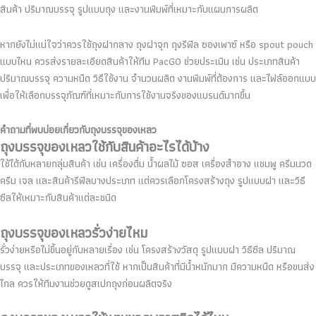
สินค้า ปริมาณบรรจุ รูปแบบถุง และงานพิมพ์ที่เหมาะกับแผนการผลิต
หากยังไม่แน่ใจว่าควรใช้ถุงฝากลาง ถุงฝาจุก ถุงรีฟิล ซองเพาซ์ หรือ spout pouch
แบบไหน ควรส่งรายละเอียดสินค้าให้ทีม PacGO ช่วยประเมิน เช่น ประเภทสินค้า
ปริมาณบรรจุ ความหนืด วิธีใช้งาน จำนวนผลิต งานพิมพ์ที่ต้องการ และไฟล์ออกแบบ
เพื่อให้เลือกบรรจุภัณฑ์ที่เหมาะกับการใช้งานจริงของแบรนด์มากขึ้น
คำถามที่พบบ่อยเกี่ยวกับถุงบรรจุของเหลว
ถุงบรรจุของเหลวใช้กับสินค้าอะไรได้บ้าง
ใช้ได้กับหลายกลุ่มสินค้า เช่น เครื่องดื่ม น้ำผลไม้ ซอส เครื่องสำอาง แชมพู ครีมนวด
ครีม เจล และสินค้ารีฟิลบางประเภท แต่ควรเลือกโครงสร้างถุง รูปแบบฝา และวิธี
ซีลให้เหมาะกับสินค้าแต่ละชนิด
ถุงบรรจุของเหลวรั่วง่ายไหม
รั่วง่ายหรือไม่ขึ้นอยู่กับหลายเรื่อง เช่น โครงสร้างวัสดุ รูปแบบฝา วิธีซีล ปริมาณ
บรรจุ และประเภทของเหลวที่ใช้ หากเป็นสินค้าที่มีน้ำหนักมาก มีความหนืด หรือขนส่ง
ไกล ควรให้ทีมงานช่วยดูสเปกถุงก่อนผลิตจริง