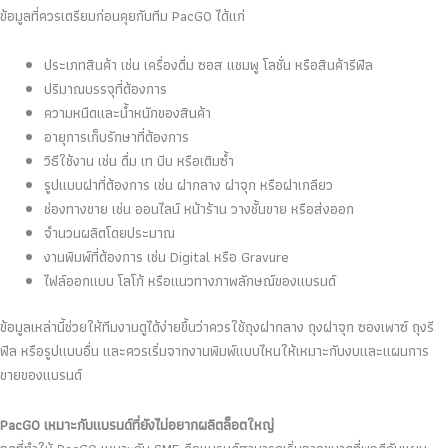
ข้อมูลที่ควรเตรียมก่อนคุยกับทีม PacGO ได้แก่
ประเภทสินค้า เช่น เครื่องดื่ม ซอส แชมพู โลชั่น หรือสินค้ารีฟิล
ปริมาณบรรจุที่ต้องการ
ความหนืดและน้ำหนักของสินค้า
อายุการเก็บรักษาที่ต้องการ
วิธีใช้งาน เช่น ดื่ม เท บีบ หรือเติมซ้ำ
รูปแบบฝาที่ต้องการ เช่น ฝากลาง ฝาจุก หรือฝาเกลียว
ช่องทางขาย เช่น ออนไลน์ หน้าร้าน วางชั้นขาย หรือส่งออก
จำนวนผลิตโดยประมาณ
งานพิมพ์ที่ต้องการ เช่น Digital หรือ Gravure
ไฟล์ออกแบบ โลโก้ หรือแนวทางภาพลักษณ์ของแบรนด์
ข้อมูลเหล่านี้ช่วยให้ทีมงานดูได้ง่ายขึ้นว่าควรใช้ถุงฝากลาง ถุงฝาจุก ซองเพาซ์ ถุงรี
ฟิล หรือรูปแบบอื่น และควรเริ่มจากงานพิมพ์แบบไหนให้เหมาะกับงบและแผนการ
ขายของแบรนด์
PacGO เหมาะกับแบรนด์ที่ยังไม่อยากผลิตล็อตใหญ่