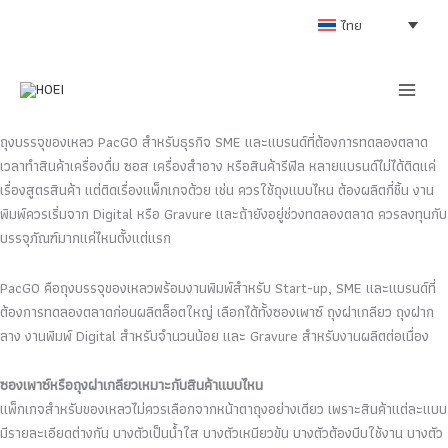
Skip
ไทย
to
content
ถุงบรรจุของเหลว PacGO สำหรับธุรกิจ SME และแบรนด์ที่ต้องการทดลองตลาด
เวลาทำสินค้าเครื่องดื่ม ซอส เครื่องสำอาง หรือสินค้ารีฟิล หลายแบรนด์ไม่ได้ติดแค่
เรื่องสูตรสินค้า แต่ติดเรื่องแพ็กเกจด้วย เช่น ควรใช้ถุงแบบไหน ต้องผลิตกี่ชิ้น งาน
พิมพ์ควรเริ่มจาก Digital หรือ Gravure และถ้ายังอยู่ช่วงทดลองตลาด ควรลงทุนกับ
บรรจุภัณฑ์มากแค่ไหนตั้งแต่แรก
PacGO คือถุงบรรจุของเหลวพร้อมงานพิมพ์สำหรับ Start-up, SME และแบรนด์ที่
ต้องการทดลองตลาดก่อนผลิตล็อตใหญ่ เลือกได้ทั้งซองเพาซ์ ถุงฝาเกลียว ถุงฝาก
ลาง งานพิมพ์ Digital สำหรับจำนวนน้อย และ Gravure สำหรับงานผลิตต่อเนื่อง
ซองเพาซ์หรือถุงฝาเกลียวเหมาะกับสินค้าแบบไหน
แพ็กเกจสำหรับของเหลวไม่ควรเลือกจากหน้าตาถุงอย่างเดียว เพราะสินค้าแต่ละแบบ
มีรายละเอียดต่างกัน บางตัวเป็นน้ำใส บางตัวเหนียวข้น บางตัวต้องบีบใช้งาน บางตัว