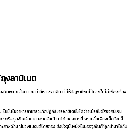
ถุงลามิเนต
อสภาพแวดล้อมมากกว่าที่หลายคนคิด ทำให้ปัญหาที่พบได้บ่อยไม่ใช่เพียงเรื่อง
น ไขมันในอาหารสามารถเกิดปฏิกิริยาออกซิเดชันได้ง่ายเมื่อสัมผัสออกซิเจน
กถุงหรือดูดซับกลิ่นภายนอกกลับเข้ามาได้ นอกจากนี้ ความชื้นเพียงเล็กน้อยก็
ะภาพลักษณ์ของแบรนด์โดยตรง ซึ่งปัจจุบันหนึ่งในบรรจุภัณฑ์ที่ถูกนำมาใช้กับ