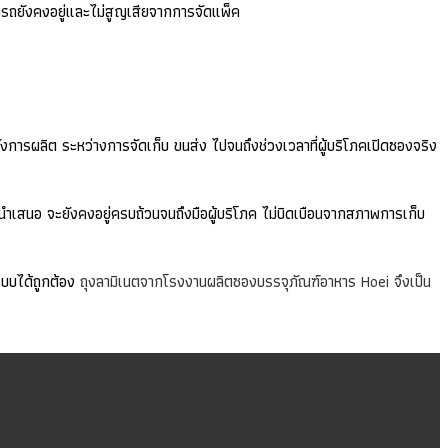
ารถยังคงอยู่และไม่สูญเสียจากการจัดแพ็ค
งการผลิต ระหว่างการจัดเก็บ ขนส่ง ไปจนถึงช่วงเวลาที่ผู้บริโภคเปิดซองจริง
จนำเสนอ จะยังคงอยู่ครบถ้วนจนถึงมือผู้บริโภค ไม่บิดเบือนจากสภาพการเก็บ
แบบได้ถูกต้อง
ถุงลามิเนตจากโรงงานผลิตซองบรรจุภัณฑ์อาหาร Hoei จึงเป็น