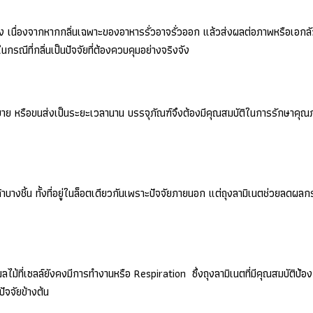
แกง เนื่องจากหากกลิ่นเฉพาะของอาหารรั่วอาจรั่วออก แล้วส่งผลต่อภาพหรือเอก
กรณีที่กลิ่นเป็นปัจจัยที่ต้องควบคุมอย่างจริงจัง
ขาย หรือขนส่งเป็นระยะเวลานาน บรรจุภัณฑ์จึงต้องมีคุณสมบัติในการรักษาคุณภ
นค้าบางชิ้น ทั้งที่อยู่ในล็อตเดียวกันเพราะปัจจัยภายนอก แต่ถุงลามิเนตช่ว
ม้ที่เซลล์ยังคงมีการทำงานหรือ Respiration ซึ่งถุงลามิเนตที่มีคุณสมบัติป้
ัจจัยข้างต้น