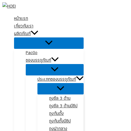
Skip
to
หน้าแรก
content
เกี่ยวกับเรา
ผลิตภัณฑ์
PacGo
ซองบรรจุภัณฑ์
ประเภทซองบรรจุภัณฑ์
ถุงซีล 3 ด้าน
ถุงซีล 3 ด้านมีซิป
ถุงก้นตั้ง
ถุงก้นตั้งมีซิป
ถุงฝากลาง