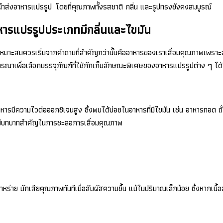
รนำส่งอาหารแปรรูป โดยที่คุณภาพทั้งรสชาติ กลิ่น และรูปทรงยังคงสมบูรณ์
หารแปรรูปประเภทมีกลิ่นและไขมัน
่างเหมาะสมควรเริ่มจากคำถามที่สำคัญกว่านั้นคืออาหารของเราเสื่อมคุณภาพเพราะอ
ิจารณาเพื่อเลือกบรรจุภัณฑ์ที่ใช้กักเก็บลักษณะพิเศษของอาหารแปรรูปต่าง ๆ ได
าหารมีความไวต่อออกซิเจนสูง ซึ่งพบได้บ่อยในอาหารที่มีไขมัน เช่น อาหารทอด ถั
 จึงมีบทบาทสำคัญในการชะลอการเสื่อมคุณภาพ
าย มักเสียคุณภาพทันทีเมื่อสัมผัสความชื้น แม้ในปริมาณเล็กน้อย ซึ่งหากเนื้