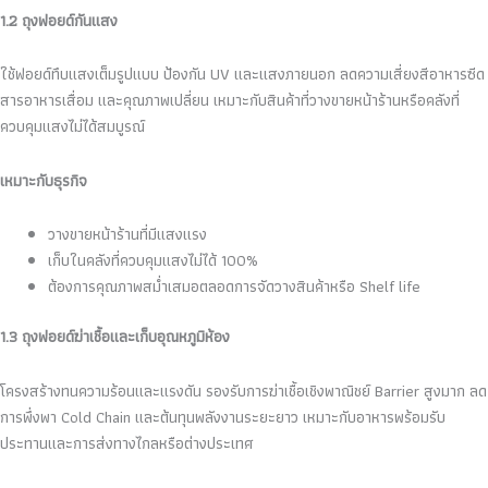
1.2 ถุงฟอยด์กันแสง
ใช้ฟอยด์ทึบแสงเต็มรูปแบบ ป้องกัน UV และแสงภายนอก ลดความเสี่ยงสีอาหารซีด
สารอาหารเสื่อม และคุณภาพเปลี่ยน เหมาะกับสินค้าที่วางขายหน้าร้านหรือคลังที่
ควบคุมแสงไม่ได้สมบูรณ์
เหมาะกับธุรกิจ
วางขายหน้าร้านที่มีแสงแรง
เก็บในคลังที่ควบคุมแสงไม่ได้ 100%
ต้องการคุณภาพสม่ำเสมอตลอดการจัดวางสินค้าหรือ Shelf life
1.3 ถุงฟอยด์ฆ่าเชื้อและเก็บอุณหภูมิห้อง
โครงสร้างทนความร้อนและแรงดัน รองรับการฆ่าเชื้อเชิงพาณิชย์ Barrier สูงมาก ลด
การพึ่งพา Cold Chain และต้นทุนพลังงานระยะยาว เหมาะกับอาหารพร้อมรับ
ประทานและการส่งทางไกลหรือต่างประเทศ