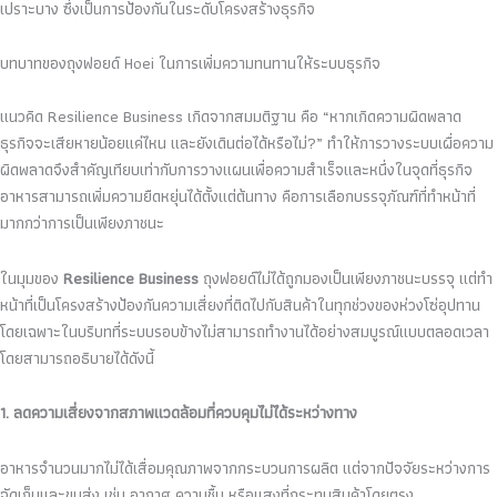
เปราะบาง ซึ่งเป็นการป้องกันในระดับโครงสร้างธุรกิจ
บทบาทของถุงฟอยด์ Hoei ในการเพิ่มความทนทานให้ระบบธุรกิจ
แนวคิด Resilience Business เกิดจากสมมติฐาน คือ “หากเกิดความผิดพลาด
ธุรกิจจะเสียหายน้อยแค่ไหน และยังเดินต่อได้หรือไม่?” ทำให้การวางระบบเผื่อความ
ผิดพลาดจึงสำคัญเทียบเท่ากับการวางแผนเพื่อความสำเร็จและหนึ่งในจุดที่ธุรกิจ
อาหารสามารถเพิ่มความยืดหยุ่นได้ตั้งแต่ต้นทาง คือการเลือกบรรจุภัณฑ์ที่ทำหน้าที่
มากกว่าการเป็นเพียงภาชนะ
ในมุมของ
Resilience Business
ถุงฟอยด์ไม่ได้ถูกมองเป็นเพียงภาชนะบรรจุ แต่ทำ
หน้าที่เป็นโครงสร้างป้องกันความเสี่ยงที่ติดไปกับสินค้าในทุกช่วงของห่วงโซ่อุปทาน
โดยเฉพาะในบริบทที่ระบบรอบข้างไม่สามารถทำงานได้อย่างสมบูรณ์แบบตลอดเวลา
โดยสามารถอธิบายได้ดังนี้
1. ลดความเสี่ยงจากสภาพแวดล้อมที่ควบคุมไม่ได้ระหว่างทาง
อาหารจำนวนมากไม่ได้เสื่อมคุณภาพจากกระบวนการผลิต แต่จากปัจจัยระหว่างการ
จัดเก็บและขนส่ง เช่น อากาศ ความชื้น หรือแสงที่กระทบสินค้าโดยตรง