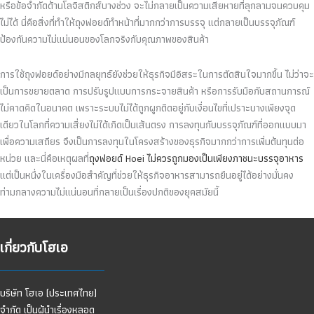
หรือข้อจำกัดด้านโลจิสติกส์บางช่วง จะไม่กลายเป็นความเสียหายที่ลุกลามจนควบคุม
ไม่ได้ นี่คือสิ่งที่ทำให้ถุงฟอยด์ทำหน้าที่มากกว่าการบรรจุ แต่กลายเป็นบรรจุภัณฑ์
ป้องกันความไม่แน่นอนของโลกจริงกับคุณภาพของสินค้า
การใช้ถุงฟอยด์อย่างมีกลยุทธ์ยังช่วยให้ธุรกิจมีอิสระในการตัดสินใจมากขึ้น ไม่ว่าจะ
เป็นการขยายตลาด การปรับรูปแบบการกระจายสินค้า หรือการรับมือกับสถานการณ์
ไม่คาดคิดในอนาคต เพราะระบบไม่ได้ถูกผูกติดอยู่กับเงื่อนไขที่เปราะบางเพียงจุด
เดียวในโลกที่ความเสี่ยงไม่ได้เกิดเป็นเส้นตรง การลงทุนกับบรรจุภัณฑ์ที่ออกแบบมา
เพื่อความเสถียร จึงเป็นการลงทุนในโครงสร้างของธุรกิจมากกว่าการเพิ่มต้นทุนต่อ
หน่วย และนี่คือเหตุผลที่
ถุงฟอยด์ Hoei ไม่ควรถูกมองเป็นเพียงภาชนะบรรจุอาหาร
แต่เป็นหนึ่งในเครื่องมือสำคัญที่ช่วยให้ธุรกิจอาหารสามารถยืนอยู่ได้อย่างมั่นคง
ท่ามกลางความไม่แน่นอนที่กลายเป็นเรื่องปกติของยุคสมัยนี้
เกี่ยวกับโฮเอ
บริษัท โฮเอ (ประเทศไทย)
จำกัด เป็นผู้นำเรื่องหลอด