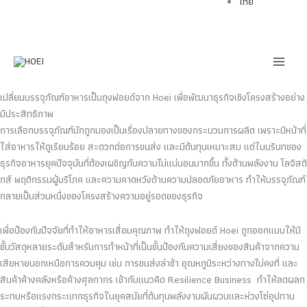
ไทย
Skip
to
content
เปลี่ยนบรรจุภัณฑ์อาหารเป็นถุงฟอยด์จาก Hoei เพื่อพัฒนาธุรกิจเชิงโครงสร้างอย่าง
มีประสิทธิภาพ
การเลือกบรรจุภัณฑ์มักถูกมองเป็นเรื่องปลายทางของกระบวนการผลิต เพราะมีหน้าที่
ใส่อาหารให้ดูเรียบร้อย สะดวกต่อการขนส่ง และมีต้นทุนเหมาะสม แต่ในบริบทของ
ธุรกิจอาหารยุคปัจจุบันที่ต้องเผชิญกับความไม่แน่นอนมากขึ้น ทั้งด้านพลังงาน โลจิสติ
กส์ พฤติกรรมผู้บริโภค และความคาดหวังด้านความปลอดภัยอาหาร ทำให้บรรจุภัณฑ์
กลายเป็นส่วนหนึ่งของโครงสร้างความอยู่รอดของธุรกิจ
เพื่อป้องกันปัจจัยที่ทำให้อาหารเสื่อมคุณภาพ ทำให้ถุงฟอยด์ Hoei ถูกออกแบบให้มี
ชั้นวัสดุหลายระดับสำหรับการทำหน้าที่เป็นชั้นป้องกันความเสี่ยงของสินค้าจากความ
เสียหายนอกเหนือการควบคุม เช่น การขนส่งล่าช้า อุณหภูมิระหว่างทางไม่คงที่ และ
สินค้าค้างคลังหรือค้างศุลกากร เข้ากับแนวคิด Resilience Business ทำให้ลดผลก
ระทบหรือแรงกระแทกธุรกิจในยุคสมัยที่ต้นทุนพลังงานผันผวนและห่วงโซ่อุปทาน