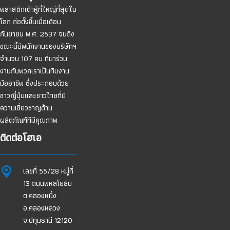
พลาสติกเต้าหู้ที่ใหญ่ที่สุดใน
โลก ก่อตั้งขึ้นเมื่อเดือน
กันยายน พ.ศ. 2537 จนถึง
ขณะนี้มีพนักงานของบริษัทฯ
จำนวน 107 คน ที่มาร่วม
งานกับพวกเราเป็นทีมงาน
มืออาชีพ ซึ่งประกอบด้วย
ชาวญี่ปุ่นและชาวไทยที่มี
ความเชี่ยวชาญด้าน
ผลิตภัณฑ์ทีมีคุณภาพ
ติดต่อโฮเอ
เลขที่ 55/28 หมู่ที่
13 ถนนพหลโยธิน
ต.คลองหนึ่ง
อ.คลองหลวง
จ.ปทุมธานี 12120