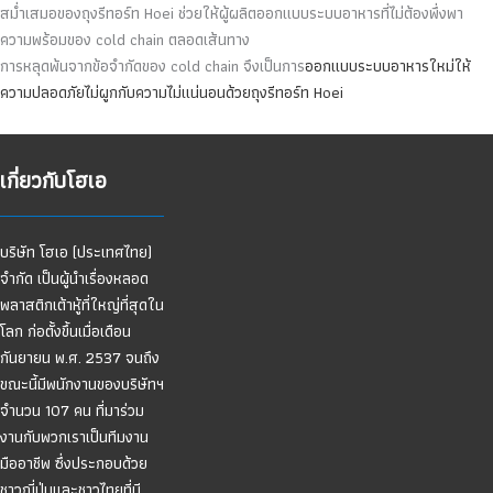
สม่ำเสมอของถุงรีทอร์ท Hoei ช่วยให้ผู้ผลิตออกแบบระบบอาหารที่ไม่ต้องพึ่งพา
ความพร้อมของ cold chain ตลอดเส้นทาง
การหลุดพ้นจากข้อจำกัดของ cold chain จึงเป็นการ
ออกแบบระบบอาหารใหม่ให้
ความปลอดภัยไม่ผูกกับความไม่แน่นอนด้วยถุงรีทอร์ท Hoei
เกี่ยวกับโฮเอ
บริษัท โฮเอ (ประเทศไทย)
จำกัด เป็นผู้นำเรื่องหลอด
พลาสติกเต้าหู้ที่ใหญ่ที่สุดใน
โลก ก่อตั้งขึ้นเมื่อเดือน
กันยายน พ.ศ. 2537 จนถึง
ขณะนี้มีพนักงานของบริษัทฯ
จำนวน 107 คน ที่มาร่วม
งานกับพวกเราเป็นทีมงาน
มืออาชีพ ซึ่งประกอบด้วย
ชาวญี่ปุ่นและชาวไทยที่มี