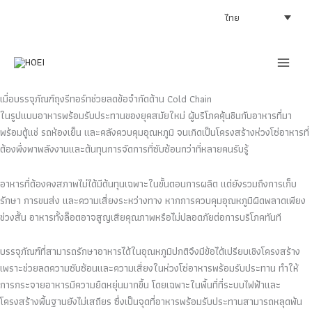
Skip
ไทย
to
content
เมื่อบรรจุภัณฑ์ถุงรีทอร์ทช่วยลดข้อจำกัดด้าน Cold Chain
ในรูปแบบอาหารพร้อมรับประทานของยุคสมัยใหม่ ผู้บริโภคคุ้นชินกับอาหารที่มา
พร้อมตู้แช่ รถห้องเย็น และคลังควบคุมอุณหภูมิ จนเกิดเป็นโครงสร้างห่วงโซ่อาหารที่
ต้องพึ่งพาพลังงานและต้นทุนการจัดการที่ซับซ้อนกว่าที่หลายคนรับรู้
อาหารที่ต้องคงสภาพไม่ได้มีต้นทุนเฉพาะในขั้นตอนการผลิต แต่ยังรวมถึงการเก็บ
รักษา การขนส่ง และความเสี่ยงระหว่างทาง หากการควบคุมอุณหภูมิผิดพลาดเพียง
ช่วงสั้น อาหารทั้งล็อตอาจสูญเสียคุณภาพหรือไม่ปลอดภัยต่อการบริโภคทันที
บรรจุภัณฑ์ที่สามารถรักษาอาหารได้ในอุณหภูมิปกติจึงมีข้อได้เปรียบเชิงโครงสร้าง
เพราะช่วยลดความซับซ้อนและความเสี่ยงในห่วงโซ่อาหารพร้อมรับประทาน ทำให้
การกระจายอาหารมีความยืดหยุ่นมากขึ้น โดยเฉพาะในพื้นที่ที่ระบบไฟฟ้าและ
โครงสร้างพื้นฐานยังไม่เสถียร ซึ่งเป็นจุดที่อาหารพร้อมรับประทานสามารถหลุดพ้น