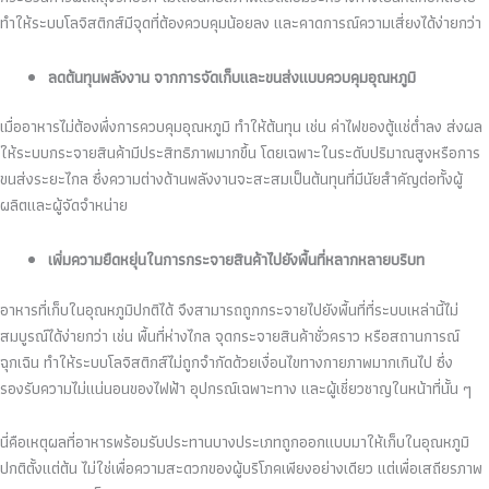
ทำให้ระบบโลจิสติกส์มีจุดที่ต้องควบคุมน้อยลง และคาดการณ์ความเสี่ยงได้ง่ายกว่า
ลดต้นทุนพลังงาน จากการจัดเก็บและขนส่งแบบควบคุมอุณหภูมิ
เมื่ออาหารไม่ต้องพึ่งการควบคุมอุณหภูมิ ทำให้ต้นทุน เช่น ค่าไฟของตู้แช่ต่ำลง ส่งผล
ให้ระบบกระจายสินค้ามีประสิทธิภาพมากขึ้น โดยเฉพาะในระดับปริมาณสูงหรือการ
ขนส่งระยะไกล ซึ่งความต่างด้านพลังงานจะสะสมเป็นต้นทุนที่มีนัยสำคัญต่อทั้งผู้
ผลิตและผู้จัดจำหน่าย
เพิ่มความยืดหยุ่นในการกระจายสินค้าไปยังพื้นที่หลากหลายบริบท
อาหารที่เก็บในอุณหภูมิปกติได้ จึงสามารถถูกกระจายไปยังพื้นที่ที่ระบบเหล่านี้ไม่
สมบูรณ์ได้ง่ายกว่า เช่น พื้นที่ห่างไกล จุดกระจายสินค้าชั่วคราว หรือสถานการณ์
ฉุกเฉิน ทำให้ระบบโลจิสติกส์ไม่ถูกจำกัดด้วยเงื่อนไขทางกายภาพมากเกินไป ซึ่ง
รองรับความไม่แน่นอนของไฟฟ้า อุปกรณ์เฉพาะทาง และผู้เชี่ยวชาญในหน้าที่นั้น ๆ
นี่คือเหตุผลที่อาหารพร้อมรับประทานบางประเภทถูกออกแบบมาให้เก็บในอุณหภูมิ
ปกติตั้งแต่ต้น ไม่ใช่เพื่อความสะดวกของผู้บริโภคเพียงอย่างเดียว แต่เพื่อเสถียรภาพ