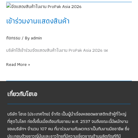
และ
พัฒนา
บุคลากร
เข้าร่วมงานแสดงสินค้า
กิจกรรม
/ By
admin
บริษัทได้เข้าร่วมจัดแสดงสินค้าในงาน ProPak Asia 2026 เพ
เข้า
Read More »
ร่วม
งาน
แสดง
เกี่ยวกับโฮเอ
สินค้า
บริษัท โฮเอ (ประเทศไทย) จำกัด เป็นผู้นำเรื่องหลอดพลาสติกเต้าหู้ที่ใหญ่
ที่สุดในโลก ก่อตั้งขึ้นเมื่อเดือนกันยายน พ.ศ. 2537 จนถึงขณะนี้มีพนักงาน
ของบริษัทฯ จำนวน 107 คน ที่มาร่วมงานกับพวกเราเป็นทีมงานมืออาชีพ ซึ่ง
ประกอบด้วยชาวญี่ปุ่นและชาวไทยที่มีความเชี่ยวชาญด้านผลิตภัณฑ์ทีมี